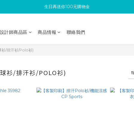
生日再送你100元購物金
滿300回饋10%購物金
加入成為新會員 馬上領取50元購物金
設計師商品區
商品情報
聯絡我們
滿300回饋10%購物金
衫/排汗衫/Polo衫)
球衫/排汗衫/POLO衫)