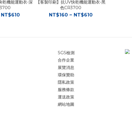
快乾機能運動衣-深
【客製印刷】抗UV快乾機能運動衣-黑
3700
色CR3700
 NT$610
NT$160 ~ NT$610
SGS檢測
合作企業
展覽消息
環保贊助
隱私政策
服務條款
運送政策
網站地圖