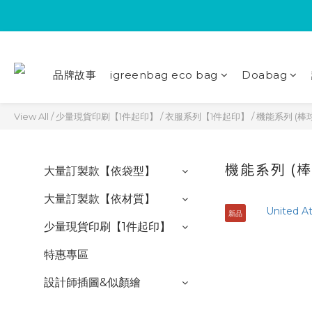
品牌故事
igreenbag eco bag
Doabag
View All
/
少量現貨印刷【1件起印】
/
衣服系列【1件起印】
/
機能系列 (棒球
機能系列 (棒
大量訂製款【依袋型】
大量訂製款【依材質】
新品
少量現貨印刷【1件起印】
特惠專區
設計師插圖&似顏繪