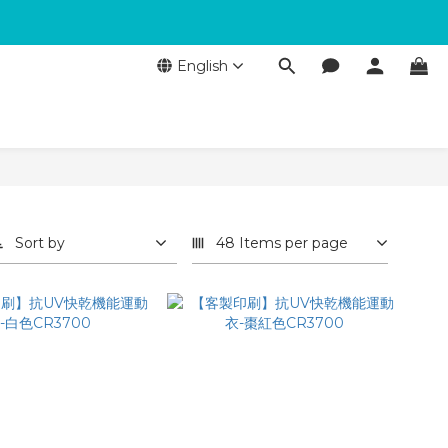
English
Sort by
48 Items per page