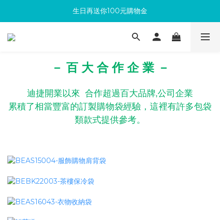
生日再送你100元購物金
滿300回饋10%購物金
加入成為新會員 馬上領取50元購物金
滿300回饋10%購物金
－ 百 大 合 作 企 業 －
迪捷開業以來 合作超過百大品牌,公司企業
累積了相當豐富的訂製購物袋經驗，這裡有許多包袋
類款式提供參考。