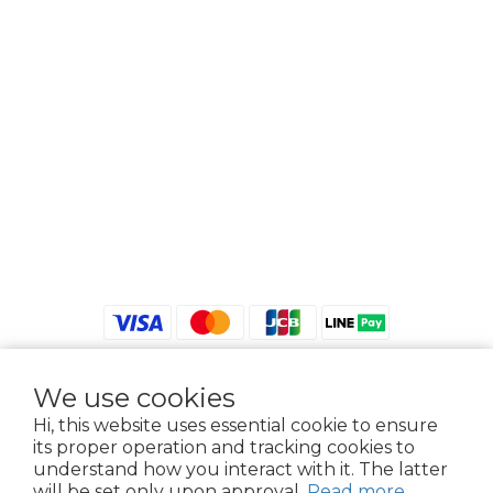
We use cookies
$
TWD
English
Hi, this website uses essential cookie to ensure
its proper operation and tracking cookies to
understand how you interact with it. The latter
will be set only upon approval.
Read more