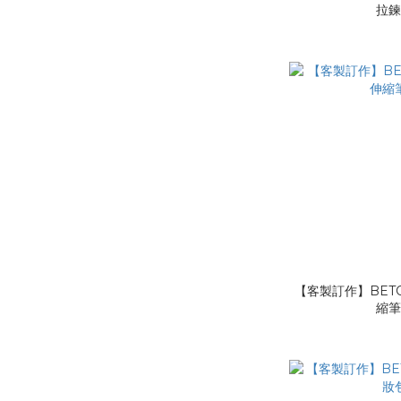
拉
【客製訂作】BETO
縮