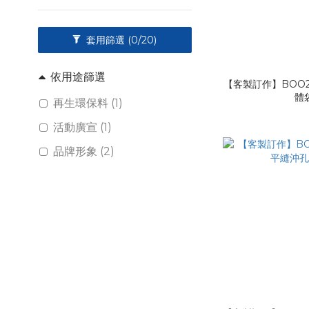
套用篩選
(0/20)
依用途篩選
【客製訂作】BOO2
體
再生環保料 (1)
活動廣宣 (1)
品牌形象 (2)