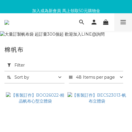
加入成為新會員 馬上領取50元購物金
滿300回饋10%購物金
滿300回饋10%購物金
棉帆布
Apply
Filter
Filter
(0/20)
Sort by
48 Items per page
依
用
途
篩
選
再
生