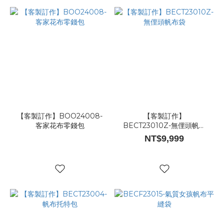
【客製訂作】BOO24008-
【客製訂作】
客家花布零錢包
BECT23010Z-無俚頭帆布
袋
NT$9,999