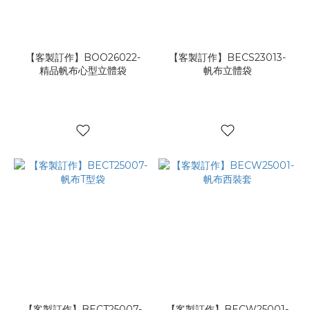
環
保
料
(1)
【客製訂作】BOO26022-
【客製訂作】BECS23013-
精品帆布心型立體袋
帆布立體袋
品
牌
形
象
(4)
節
慶
禮
袋
(1)
【客製訂作】BECT25007-
【客製訂作】BECW25001-