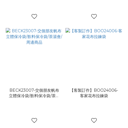
BECK23007-交個朋友帆布
【客製訂作】BOO24006-
立體保冷袋/飲料保冷袋/茶湯
客家花布拉鍊袋
會/周邊商品