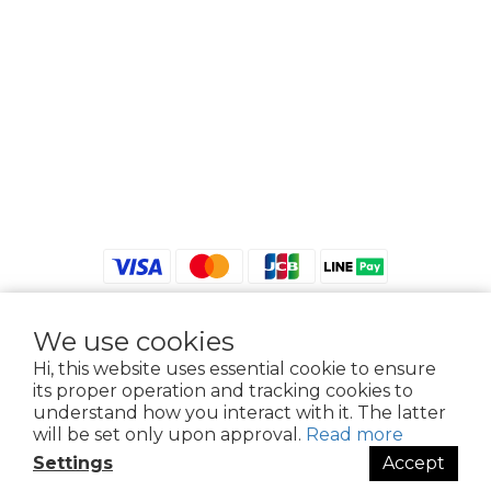
We use cookies
$
TWD
English
Hi, this website uses essential cookie to ensure
its proper operation and tracking cookies to
understand how you interact with it. The latter
will be set only upon approval.
Read more
2021 © iGreenbag | DoaBag | Working Hrs 8:30 - 18:00｜新北市新莊區中正路
Settings
Accept
659-5號3樓 | 02-2903-8800 | 統編 : 28396448 (唯一統編無關係企業)