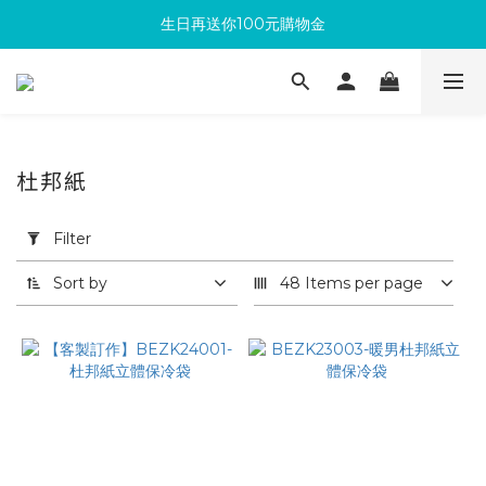
生日再送你100元購物金
滿300回饋10%購物金
加入成為新會員 馬上領取50元購物金
滿300回饋10%購物金
杜邦紙
Apply
Filter
Filter
(0/20)
Sort by
48 Items per page
依
用
途
篩
選
美
饌