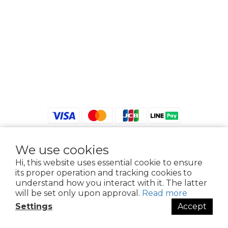
We use cookies
$
TWD
English
Hi, this website uses essential cookie to ensure
its proper operation and tracking cookies to
understand how you interact with it. The latter
will be set only upon approval.
Read more
2021 © iGreenbag | DoaBag | Working Hrs 8:30 - 18:00｜新北市新莊區中正路
Settings
Accept
659-5號3樓 | 02-2903-8800 | 統編 : 28396448 (唯一統編無關係企業)