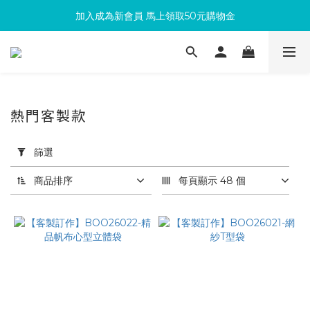
加入成為新會員 馬上領取50元購物金
滿300回饋10%購物金
滿300回饋10%購物金
熱門客製款
套
用
篩選
篩
選
商品排序
每頁顯示 48 個
(0/20)
依
用
途
篩
選