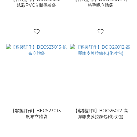
炫彩PVC立體保冷袋
格毛呢立體袋
象
(7)
美
饌
保
鮮
(5)
節
慶
禮
袋
(3)
【客製訂作】BECS23013-
【客製訂作】BOO26012-高
帆布立體袋
彈離皮膜拉鍊包(化妝包)