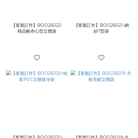
再
生
環
保
【客製訂作】BOO26022-
【客製訂作】BOO26021-網
料
精品帆布心型立體袋
紗T型袋
(3)
機
關
學
校
(1)
活
動
廣
宣
(2)
品
牌
形
【客製訂作】BOO26020-
【客製訂作】BOO26019-方