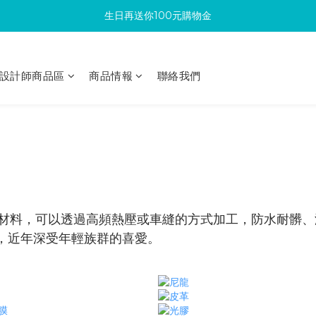
生日再送你100元購物金
滿300回饋10%購物金
加入成為新會員 馬上領取50元購物金
設計師商品區
商品情報
聯絡我們
滿300回饋10%購物金
子材料，可以透過高頻熱壓或車縫的方式加工，防水耐髒
，近年深受年輕族群的喜愛。