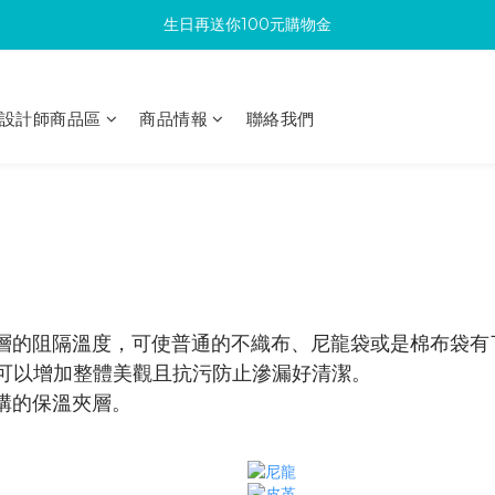
生日再送你100元購物金
滿300回饋10%購物金
加入成為新會員 馬上領取50元購物金
設計師商品區
商品情報
聯絡我們
滿300回饋10%購物金
層的阻隔溫度，可使普通的不織布、尼龍袋或是棉布袋有
層可以增加整體美觀且抗污防止滲漏好清潔。
構的保溫夾層。