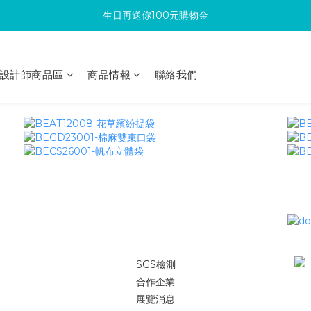
生日再送你100元購物金
滿300回饋10%購物金
加入成為新會員 馬上領取50元購物金
設計師商品區
商品情報
聯絡我們
滿300回饋10%購物金
SGS檢測
合作企業
展覽消息