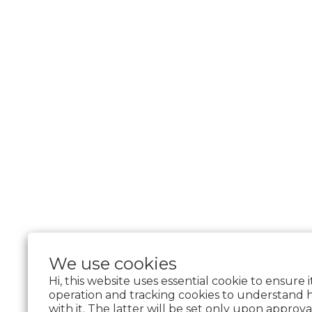
We use cookies
$
TWD
English
Hi, this website uses essential cookie to ensure 
operation and tracking cookies to understand 
with it. The latter will be set only upon approva