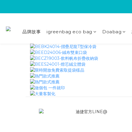
品牌故事
igreenbag eco bag
Doabag