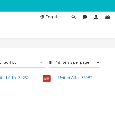
English
Sort by
48 Items per page
新品