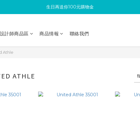
生日再送你100元購物金
滿300回饋10%購物金
加入成為新會員 馬上領取50元購物金
設計師商品區
商品情報
聯絡我們
滿300回饋10%購物金
 Athle
ED ATHLE