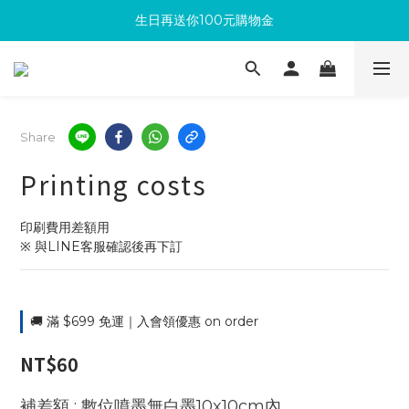
生日再送你100元購物金
滿300回饋10%購物金
加入成為新會員 馬上領取50元購物金
滿300回饋10%購物金
Share
Printing costs
印刷費用差額用
※ 與LINE客服確認後再下訂
🚚 滿 $699 免運｜入會領優惠 on order
NT$60
: 數位噴墨無白墨10x10cm內
補差額