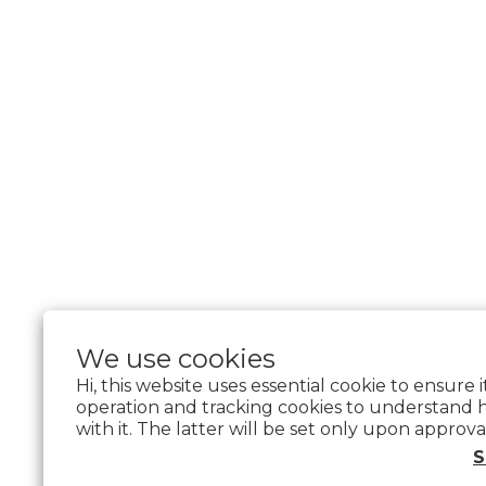
We use cookies
Hi, this website uses essential cookie to ensure 
operation and tracking cookies to understand 
with it. The latter will be set only upon approva
$
TWD
English
S