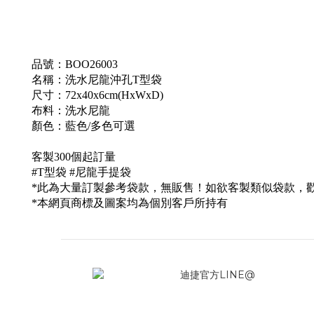
品號：
BOO26003
名稱：
洗水尼龍沖孔T型袋
尺寸：72x40x6cm(HxWxD)
布料：
洗水
尼龍
顏色：藍色/多色可選
客製300個起訂量
#T型袋 #
尼龍手提袋
*此為大量訂製參考袋款，無販售！如欲客製類似袋款，
*本網頁商標及圖案均為個別客戶所持有