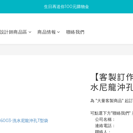
生日再送你100元購物金
滿300回饋10%購物金
加入成為新會員 馬上領取50元購物金
設計師商品區
商品情報
聯絡我們
滿300回饋10%購物金
【客製訂作】
水尼龍沖孔
為 "大量客製商品" 起訂
可點選下方"聯絡我們"
    公司名稱：
    連絡電話：
    聯絡人：