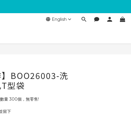
English
BOO26003-洗
T型袋
數量 300個，無零售!
 並留下