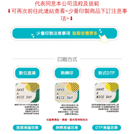
代表同意本公司流程及規範
⬇可再次前往此連結查看<少量印製商品下訂注意事
項>⬇