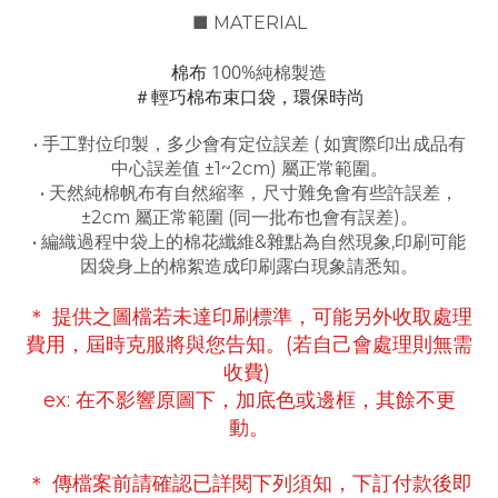
■ MATERIAL
100%純棉製造
棉布
＃輕巧棉布束口袋，環保時尚
• 手工對位印製，多少會有定位誤差 ( 如實際印出成品有
中心誤差值 ±1~2cm) 屬正常範圍。
• 天然純棉帆布有自然縮率，尺寸難免會有些許誤差，
±2cm 屬正常範圍 (同一批布也會有誤差)。
• 編織過程中袋上的棉花纖維&雜點為自然現象,印刷可能
因袋身上的棉絮造成印刷露白現象請悉知。
＊ 提供之圖檔若未達印刷標準，可能另外收取處理
費用，屆時克服將與您告知
。(若自己會處理則無需
收費)
ex:
在不影響原圖下，
加底色或邊框，
其餘不更
動。
＊ 傳檔案前請確認已詳閱下列須知，下訂付款後即