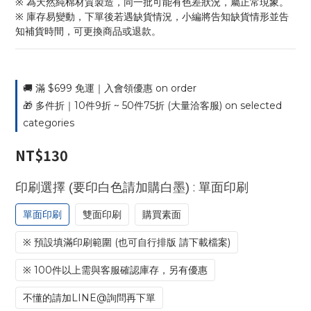
※ 為天然純棉材質製造，同一批可能有色差狀況，屬正常現象。
※ 庫存易變動，下單後若遇缺貨情況，小編將告知缺貨情形並告
知補貨時間，可更換商品或退款。
🚚 滿 $699 免運｜入會領優惠 on order
🎁 多件折｜10件9折 ~ 50件75折 (大量洽客服) on selected
categories
NT$130
: 單面印刷
印刷選擇 (要印白色請加購白墨)
單面印刷
雙面印刷
購買素面
※ 預設填滿印刷範圍 (也可自行排版 請下載檔案)
※ 100件以上需與客服確認庫存，另有優惠
不懂的請加LINE@詢問再下單