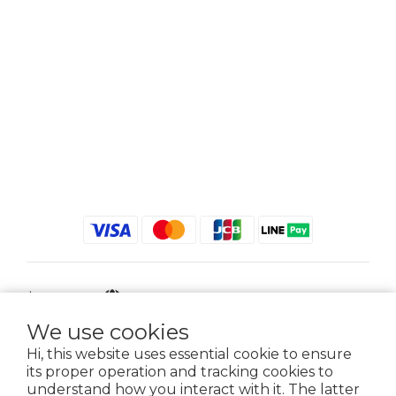
$
TWD
English
We use cookies
Hi, this website uses essential cookie to ensure
its proper operation and tracking cookies to
2021 © iGreenbag | DoaBag | Working Hrs 8:30 - 18:00｜新北市新莊區中正路
understand how you interact with it. The latter