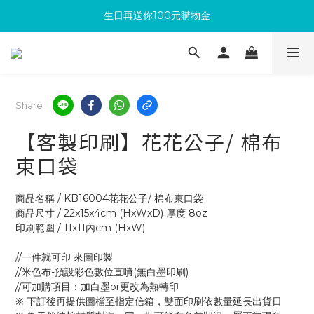
生日再送你100元購物金
滿300回饋10%購物金
加入成為新會員 馬上領取50元購物金
滿300回饋10%購物金
Share
【客製印刷】花花公子/ 棉布
束口袋
商品名稱 / KB16004花花公子/ 棉布束口袋
商品尺寸 / 22x15x4cm (HxWxD) 厚度 8oz
印刷範圍 / 11x11內cm (HxW)
//一件就可印 來圖印製
//米色布-預設彩色數位直噴(無白墨印刷)
//可加購項目：加白墨or更改為熱轉印
※ 下訂後再提供圖檔至指定信箱，雙面印刷依數量延長出貨日