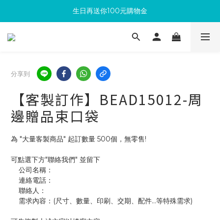
生日再送你100元購物金
滿300回饋10%購物金
加入成為新會員 馬上領取50元購物金
滿300回饋10%購物金
分享到
【客製訂作】BEAD15012-周
邊贈品束口袋
為 "大量客製商品" 起訂數量 500個，無零售!
可點選下方"聯絡我們" 並留下
    公司名稱：
    連絡電話：
    聯絡人：
    需求內容：(尺寸、數量、印刷、交期、配件...等特殊需求)