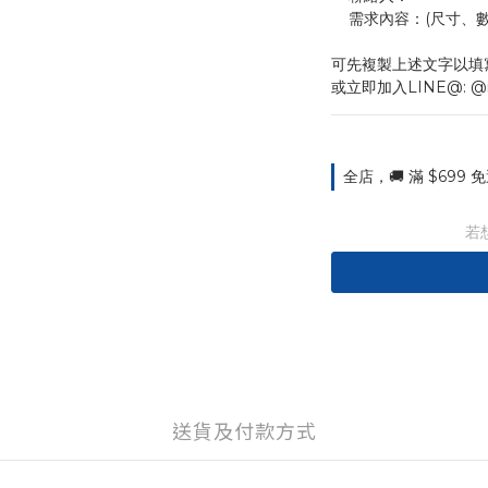
    需求內容：(尺
可先複製上述文字以填
或立即加入LINE@: @
全店，🚚 滿 $699
若
送貨及付款方式