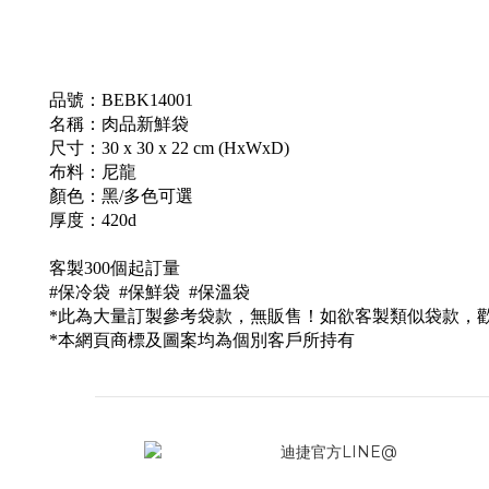
品號：BEBK14001
名稱：肉品新鮮袋
尺寸：30 x 30 x 22 cm (HxWxD)
布料：尼龍
顏色：黑/多色可選
厚度：420d
客製300個起訂量
#保冷袋 #保鮮袋 #保溫袋
*此為大量訂製參考袋款，無販售！如欲客製類似袋款，
*本網頁商標及圖案均為個別客戶所持有