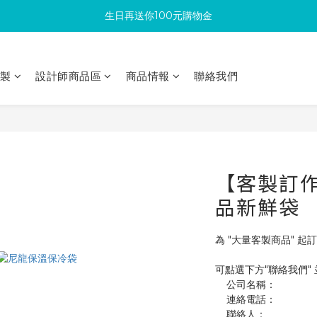
生日再送你100元購物金
滿300回饋10%購物金
加入成為新會員 馬上領取50元購物金
印製
設計師商品區
商品情報
聯絡我們
滿300回饋10%購物金
【客製訂作】
品新鮮袋
為 "大量客製商品" 起訂
可點選下方"聯絡我們"
    公司名稱：
    連絡電話：
    聯絡人：