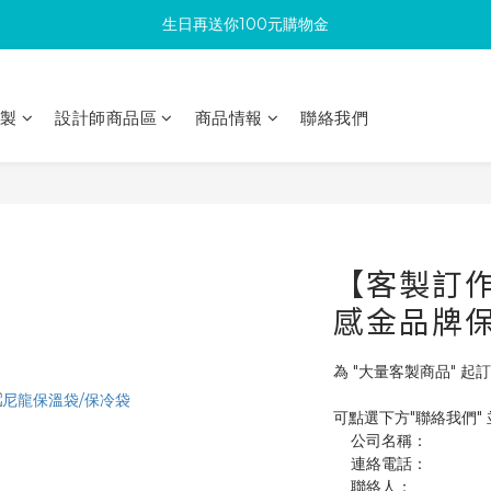
生日再送你100元購物金
滿300回饋10%購物金
加入成為新會員 馬上領取50元購物金
印製
設計師商品區
商品情報
聯絡我們
滿300回饋10%購物金
【客製訂作】
感金品牌
為 "大量客製商品" 起訂
可點選下方"聯絡我們"
    公司名稱：
    連絡電話：
    聯絡人：