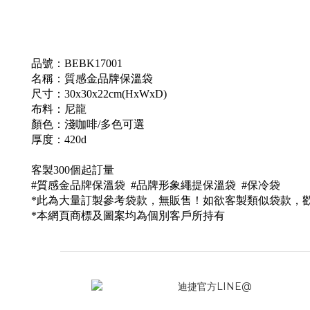
品號：BEBK17001
名稱：質感金品牌保溫袋
尺寸：30x30x22cm(HxWxD)
布料：尼龍
顏色
：
淺咖啡/多色可選
厚度：420d
客製300個起訂量
#質感金品牌保溫袋 #品牌形象繩提保溫袋 #保冷袋
*此為大量訂製參考袋款，無販售！如欲客製類似袋款，
*本網頁商標及圖案均為個別客戶所持有