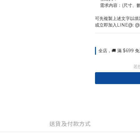
    需求內容：(尺
可先複製上述文字以填
或立即加入LINE@: @
全店，🚚 滿 $699
若
送貨及付款方式