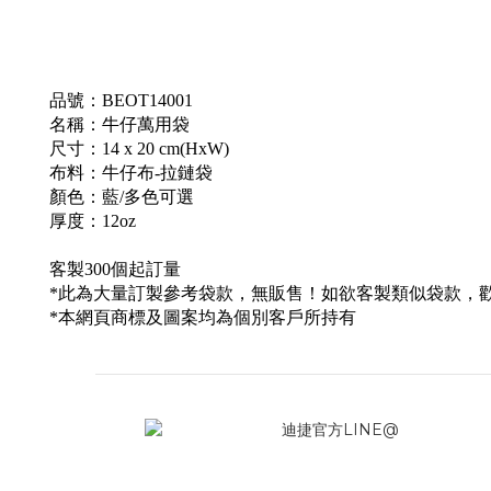
品號：BEOT14001
名稱：牛仔萬用袋
尺寸：14 x 20 cm(HxW)
布料：牛仔布-拉鏈袋
顏色：藍/多色可選
厚度：12oz
客製300個起訂量
*此為大量訂製參考袋款，無販售！如欲客製類似袋款，
*本網頁商標及圖案均為個別客戶所持有