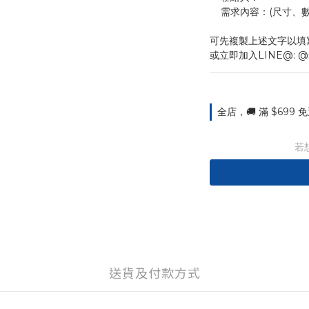
    需求內容：(尺
可先複製上述文字以填
或立即加入LINE@: @
全店，🚚 滿 $699
若
送貨及付款方式