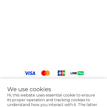
We use cookies
$
TWD
English
Hi, this website uses essential cookie to ensure
its proper operation and tracking cookies to
understand how you interact with it. The latter