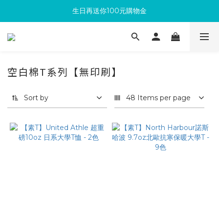
生日再送你100元購物金
滿300回饋10%購物金
加入成為新會員 馬上領取50元購物金
滿300回饋10%購物金
空白棉T系列【無印刷】
Sort by
48 Items per page