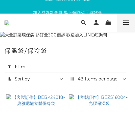
加入成為新會員 馬上領取50元購物金
滿300回饋10%購物金
滿300回饋10%購物金
保溫袋/保冷袋
Apply
Filter
Filter
(0/20)
Sort by
48 Items per page
依
用
途
篩
選
機
關