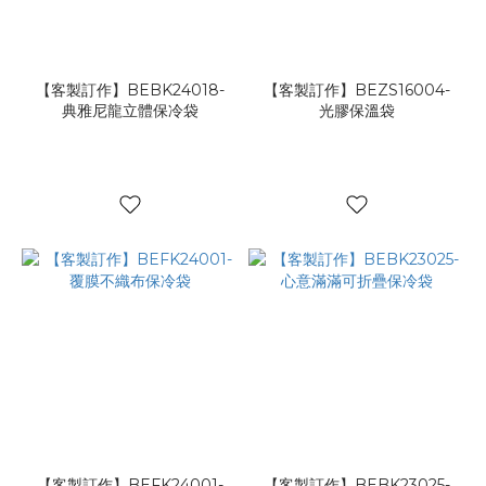
學
校
(1)
【客製訂作】BEBK24018-
【客製訂作】BEZS16004-
美
典雅尼龍立體保冷袋
光膠保溫袋
饌
保
鮮
(9)
節
慶
禮
袋
(3)
【客製訂作】BEFK24001-
【客製訂作】BEBK23025-