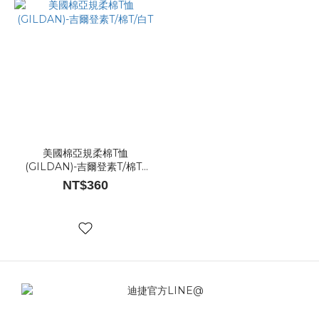
美國棉亞規柔棉T恤
(GILDAN)-吉爾登素T/棉T/
白T
NT$360