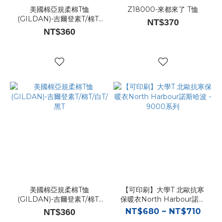
美國棉亞規柔棉T恤
Z18000-來都來了 T恤
(GILDAN)-吉爾登素T/棉T/
NT$370
白T/黑T
NT$360
美國棉亞規柔棉T恤
【可印刷】大學T 北歐抗寒
(GILDAN)-吉爾登素T/棉T/
保暖衣North Harbour諾斯
白T/黑T
哈波 - 9000系列
NT$680 ~ NT$710
NT$360