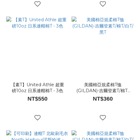
【素T】United Athle 超重
美國棉亞規柔棉T恤
磅10oz 日系連帽棉T - 3色
(GILDAN)-吉爾登素T/棉T/
白T/黑T
NT$550
NT$360