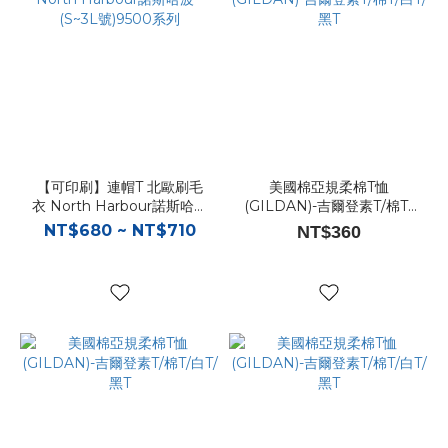
【可印刷】連帽T 北歐刷毛
美國棉亞規柔棉T恤
衣 North Harbour諾斯哈波
(GILDAN)-吉爾登素T/棉T/
- (S~3L號)9500系列
白T/黑T
NT$680 ~ NT$710
NT$360