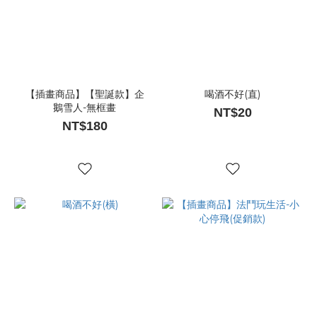
【插畫商品】【聖誕款】企
喝酒不好(直)
鵝雪人-無框畫
NT$20
NT$180