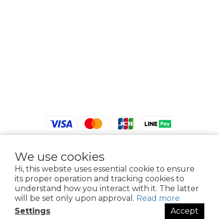
We use cookies
$
TWD
English
Hi, this website uses essential cookie to ensure
its proper operation and tracking cookies to
understand how you interact with it. The latter
will be set only upon approval.
Read more
2021 © iGreenbag | DoaBag | Working Hrs 8:30 - 18:00｜新北市新莊區中正路
Settings
Accept
659-5號3樓 | 02-2903-8800 | 統編 : 28396448 (唯一統編無關係企業)