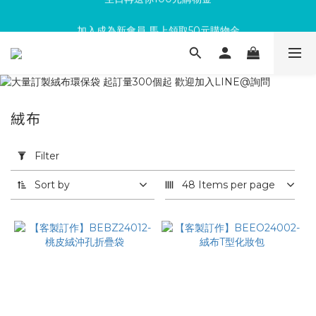
加入成為新會員 馬上領取50元購物金
滿300回饋10%購物金
滿300回饋10%購物金
絨布
Apply
Filter
Filter
(0/20)
Sort by
48 Items per page
依
用
途
篩
選
品
牌