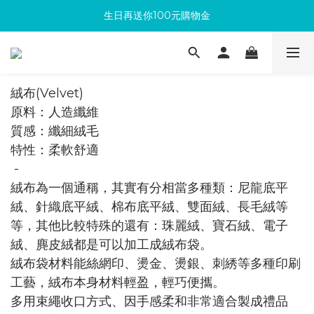
生日再送你100元購物金
滿300回饋10%購物金
加入成為新會員 馬上領取50元購物金
滿300回饋10%購物金
絨布(Velvet)
原料：人造纖維
質感：纖細絨毛
​特性：柔軟舒適
-
絨布為一個通稱，其實有分相當多種類：尼龍底平
絨、針織底平絨、棉布底平絨、雙面絨、長毛絨等
等，其他比較特殊的還有：珠麗絨、寶石絨、電子
絨、麂皮絨都是可以加工成絨布袋。
絨布袋材料能絲網印、燙金、燙銀、刺綉等多種印刷
工藝，絨布本身材料輕盈，輕巧便攜。
多用束繩收口方式、因手感柔和非常適合製成禮品