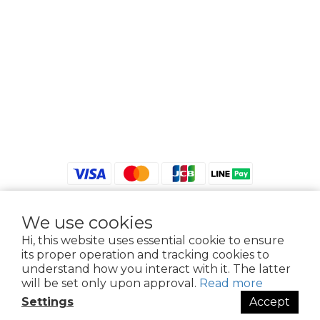
We use cookies
$
TWD
English
Hi, this website uses essential cookie to ensure
its proper operation and tracking cookies to
understand how you interact with it. The latter
will be set only upon approval.
Read more
2021 © iGreenbag | DoaBag | Working Hrs 8:30 - 18:00｜新北市新莊區中正路
Settings
Accept
659-5號3樓 | 02-2903-8800 | 統編 : 28396448 (唯一統編無關係企業)