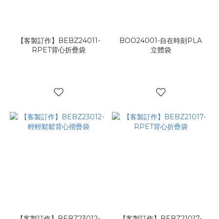
環
保
料
(1)
【客製訂作】BEBZ24011-
BOO24001-自在時刻PLA
RPET背心折疊袋
立體袋
【客製訂作】BEBZ23012-
【客製訂作】BEBZ21017-