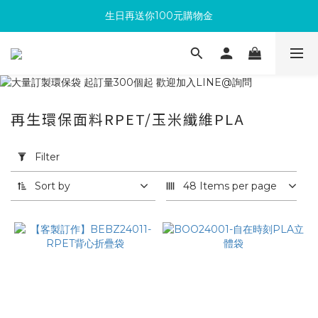
生日再送你100元購物金
滿300回饋10%購物金
加入成為新會員 馬上領取50元購物金
滿300回饋10%購物金
再生環保面料RPET/玉米纖維PLA
Apply
Filter
Filter
(0/20)
Sort by
48 Items per page
依
用
途
篩
選
再
生