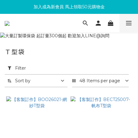
加入成為新會員 馬上領取50元購物金
滿300回饋10%購物金
滿300回饋10%購物金
Ｔ型袋
Apply
Filter
Filter
(0/20)
Sort by
48 Items per page
依
用
途
篩
選
再
生