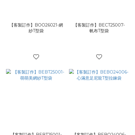
環
保
料
(1)
【客製訂作】BOO26021-網
【客製訂作】BECT25007-
紗T型袋
帆布T型袋
機
關
學
校
(1)
活
動
廣
宣
(1)
品
牌
形
象
【客製訂作】BEBT25001-
【客製訂作】BEBO24006-