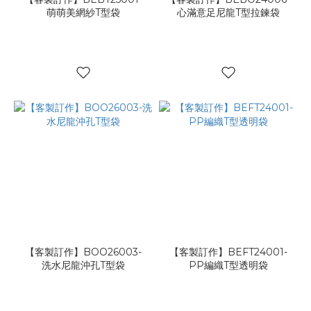
(1)
萌萌美網紗T型袋
心滿意足尼龍T型拉鍊袋
美
饌
保
鮮
(1)
【客製訂作】BOO26003-
【客製訂作】BEFT24001-
洗水尼龍沖孔T型袋
PP編織T型透明袋