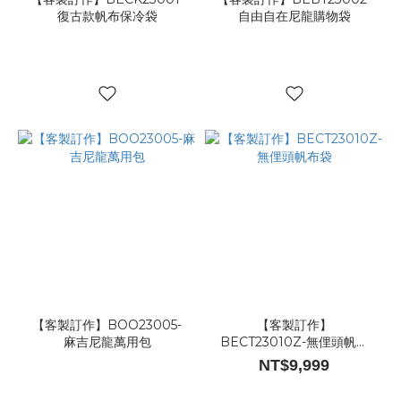
復古款帆布保冷袋
自由自在尼龍購物袋
【客製訂作】BOO23005-
【客製訂作】
麻吉尼龍萬用包
BECT23010Z-無俚頭帆布
袋
NT$9,999