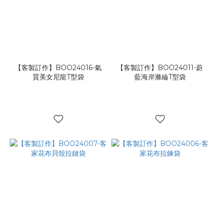
【客製訂作】BOO24016-氣
【客製訂作】BOO24011-蔚
質美女尼龍T型袋
藍海岸滌綸T型袋