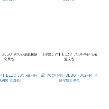
BEBO19002-尼龍拉鍊
【客製訂作】BEZO17001-牛仔化妝
化妝包
盥洗包