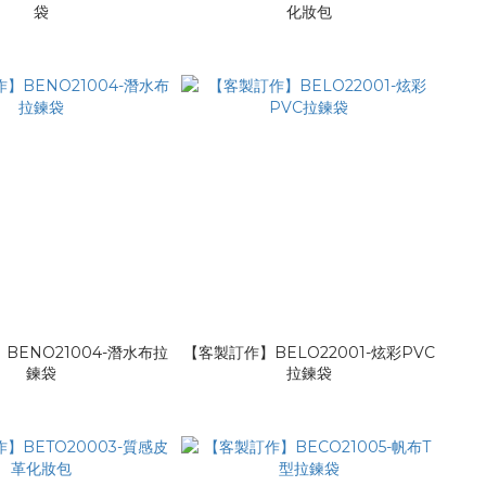
袋
化妝包
BENO21004-潛水布拉
【客製訂作】BELO22001-炫彩PVC
鍊袋
拉鍊袋