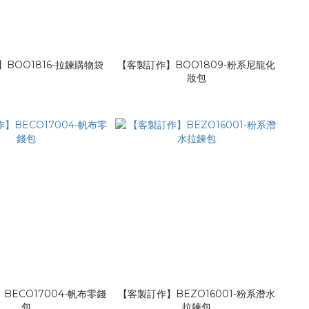
BOO1816-拉鍊購物袋
【客製訂作】BOO1809-粉系尼龍化
妝包
BECO17004-帆布零錢
【客製訂作】BEZO16001-粉系潛水
包
拉鍊包