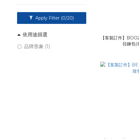
Apply Filter
(0/20)
依用途篩選
【客製訂作】BOO2
拉鍊包(
品牌形象 (1)