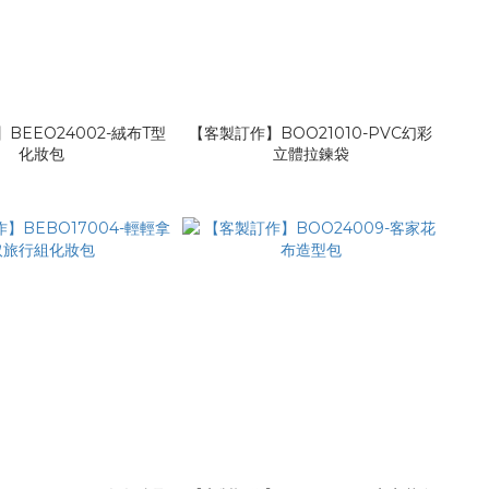
BEEO24002-絨布T型
【客製訂作】BOO21010-PVC幻彩
化妝包
立體拉鍊袋