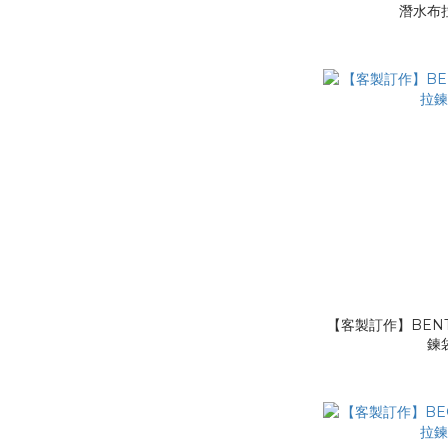
潛水布
【客製訂作】BENT
鍊