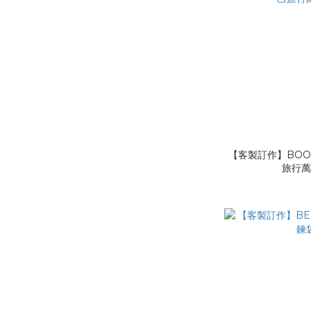
【客製訂作】BOO2
旅行