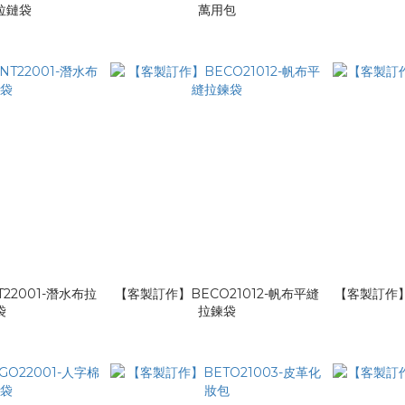
拉鏈袋
萬用包
22001-潛水布拉
【客製訂作】BECO21012-帆布平縫
【客製訂作】
袋
拉鍊袋