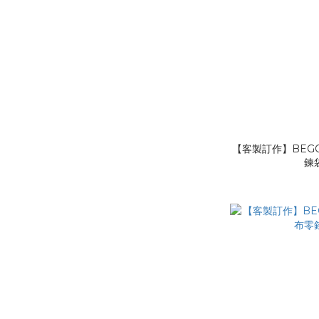
【客製訂作】BEGO
鍊