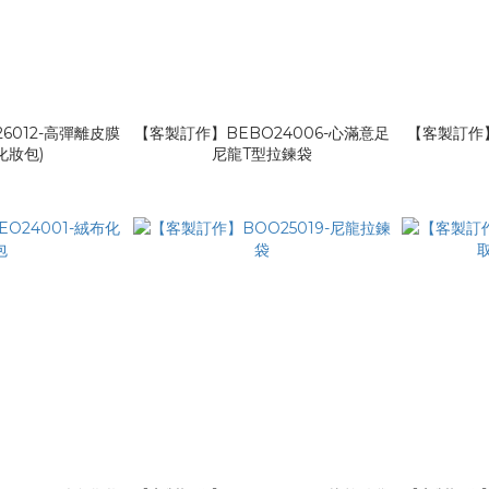
6012-高彈離皮膜
【客製訂作】BEBO24006-心滿意足
【客製訂作】
化妝包)
尼龍T型拉鍊袋