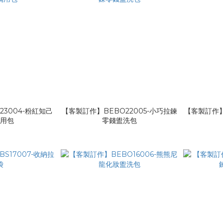
3004-粉紅知己
【客製訂作】BEBO22005-小巧拉鍊
【客製訂作】
萬用包
零錢盥洗包