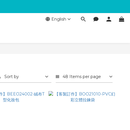
English
Sort by
48 Items per page