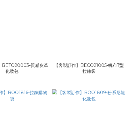
BETO20003-質感皮革
【客製訂作】BECO21005-帆布T型
化妝包
拉鍊袋