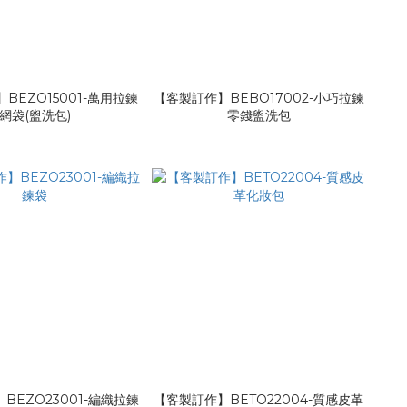
BEZO15001-萬用拉鍊
【客製訂作】BEBO17002-小巧拉鍊
網袋(盥洗包)
零錢盥洗包
BEZO23001-編織拉鍊
【客製訂作】BETO22004-質感皮革