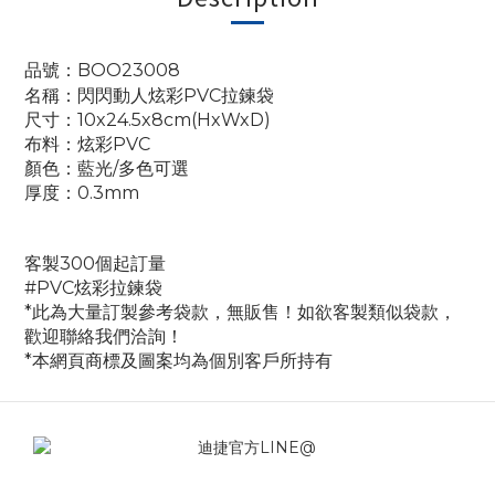
品號：BOO23008
名稱：閃閃動人
炫彩
PVC
拉鍊袋
尺寸：10x24.5x8cm(HxWxD)
布料：炫彩PVC
顏色：藍光/多色可選
厚度：0.3mm
客製300個起訂量
#
PVC
炫彩拉鍊袋
*此為大量訂製參考袋款，無販售！如欲客製類似袋款，
歡迎聯絡我們洽詢！
*本網頁商標及圖案均為個別客戶所持有