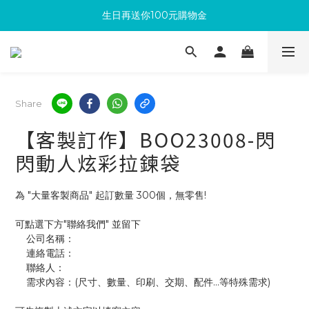
生日再送你100元購物金
滿300回饋10%購物金
加入成為新會員 馬上領取50元購物金
滿300回饋10%購物金
Share
【客製訂作】BOO23008-閃
閃動人炫彩拉鍊袋
為 "大量客製商品" 起訂數量 300個，無零售!
可點選下方"聯絡我們" 並留下
    公司名稱：
    連絡電話：
    聯絡人：
    需求內容：(尺寸、數量、印刷、交期、配件...等特殊需求)