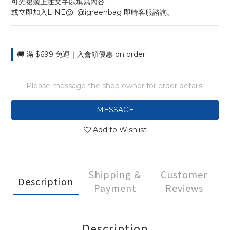
可先複製上述文字以填寫內容
或立即加入LINE@: @igreenbag 即時客服諮詢。
🚚 滿 $699 免運｜入會領優惠 on order
Please message the shop owner for order details.
MESSAGE
Add to Wishlist
Shipping &
Customer
Description
Payment
Reviews
Description