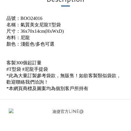
品號：
BOO24016
名稱：
氣質美女
尼龍T型袋
尺寸：36x70x14cm(HxWxD)
布料：尼龍
顏色：淺藍色/多色可選
客製300個起訂量
#T型袋 #
尼龍手提袋
*此為大量訂製參考袋款，無販售！如欲客製類似袋款，
歡迎聯絡我們洽詢！
*本網頁商標及圖案均為個別客戶所持有