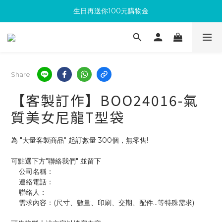
生日再送你100元購物金
滿300回饋10%購物金
加入成為新會員 馬上領取50元購物金
滿300回饋10%購物金
Share
【客製訂作】BOO24016-氣
質美女尼龍T型袋
為 "大量客製商品" 起訂數量 300個，無零售!
可點選下方"聯絡我們" 並留下
    公司名稱：
    連絡電話：
    聯絡人：
    需求內容：(尺寸、數量、印刷、交期、配件...等特殊需求)