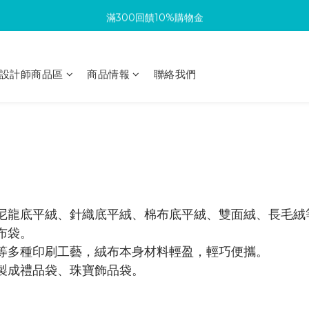
滿300回饋10%購物金
滿300回饋10%購物金
生日再送你100元購物金
設計師商品區
商品情報
聯絡我們
加入成為新會員 馬上領取50元購物金
滿300回饋10%購物金
尼龍底平絨、針織底平絨、棉布底平絨、雙面絨、長毛絨
布袋。
等多種印刷工藝，絨布本身材料輕盈，輕巧便攜。
製成禮品袋、珠寶飾品袋。