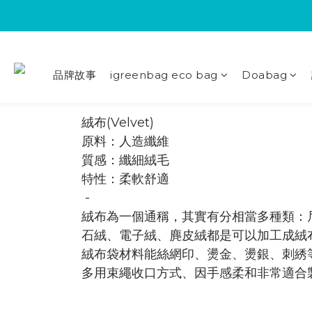
品牌故事
igreenbag eco bag
Doabag
絨布(Velvet)
原料：人造纖維
質感：纖細絨毛
​特性：柔軟舒適
-
絨布為一個通稱，其實有分相當多種類：
石絨、電子絨、麂皮絨都是可以加工成絨
絨布袋材料能絲網印、燙金、燙銀、刺綉
多用束繩收口方式、因手感柔和非常適合