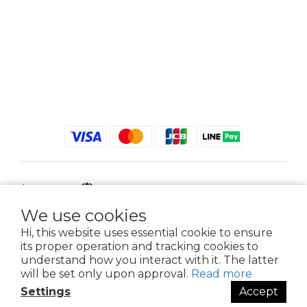
$
TWD
English
We use cookies
Hi, this website uses essential cookie to ensure
its proper operation and tracking cookies to
2021 © iGreenbag | DoaBag | Working Hrs 8:30 - 18:00｜新北市新莊區中正路
understand how you interact with it. The latter
659-5號3樓 | 02-2903-8800 | 統編 : 28396448 (唯一統編無關係企業)
will be set only upon approval.
Read more
Settings
Accept