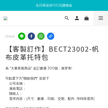
生日再送你100元購物金
滿300回饋10%購物金
加入成為新會員 馬上領取50元購物金
滿300回饋10%購物金
Share
【客製訂作】BECT23002-帆
布皮革托特包
為 "大量客製商品" 起訂數量 300個，無零售!
可點選下方"聯絡我們" 並留下
    公司名稱：
    連絡電話：
    聯絡人：
    需求內容：(尺寸、數量、印刷、交期、配件...等特殊需求)