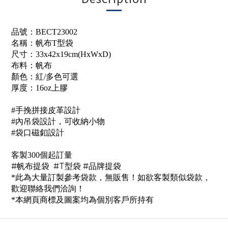
品號：
BECT23002
名稱：
帆布T型袋
尺寸：33x42x19cm(HxWxD)
布料：帆布
顏色：
紅/多色可選
厚度：
16oz上膠
#手挽拼接皮革設計
#內吊袋設計，可收納小物
#袋口磁釦設計
客製300個起訂量
#帆布提袋 #T型袋 #品牌提袋
*此為大量訂製參考袋款，無販售！如欲客製類似袋款，
歡迎聯絡我們洽詢！
*本網頁商標及圖案均為個別客戶所持有