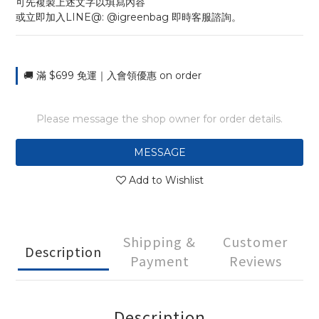
可先複製上述文字以填寫內容
或立即加入LINE@: @igreenbag 即時客服諮詢。
🚚 滿 $699 免運｜入會領優惠 on order
Please message the shop owner for order details.
MESSAGE
Add to Wishlist
Shipping &
Customer
Description
Payment
Reviews
Description