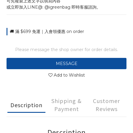
可先複製上述文字以填寫內容
或立即加入LINE@: @igreenbag 即時客服諮詢。
🚚 滿 $699 免運｜入會領優惠 on order
Please message the shop owner for order details.
MESSAGE
Add to Wishlist
Shipping &
Customer
Description
Payment
Reviews
Description