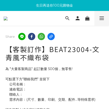
生日再送你100元購物金
滿300回饋10%購物金
加入成為新會員 馬上領取50元購物金
滿300回饋10%購物金
Share
【客製訂作】BEAT23004-文
青風不織布袋
為 "大量客製商品" 起訂數量 500個，無零售!
可點選下方"聯絡我們" 並留下
    公司名稱：
    連絡電話：
    聯絡人：
    需求內容：(尺寸、數量、印刷、交期、配件...等特殊需求)