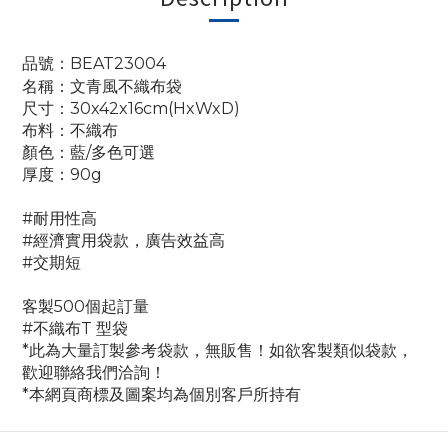
品號：BEAT23004
名稱：文青風不織布袋
尺寸：30x42x16cm(HxWxD)
布料：不織布
顏色：藍/多色可選
厚度：90g
#耐用性高
#經濟實用袋款，廣告效益高
#交期短
客製500個起訂量
#不織布T 型袋
*此為大量訂製參考袋款，無販售！如欲客製類似袋款，
歡迎聯絡我們洽詢！
*本網頁商標及圖案均為個別客戶所持有