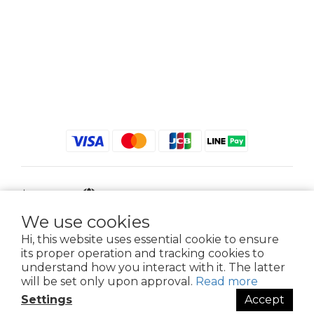
$
TWD
English
We use cookies
Hi, this website uses essential cookie to ensure
its proper operation and tracking cookies to
2021 © iGreenbag | DoaBag | Working Hrs 8:30 - 18:00｜新北市新莊區中正路
understand how you interact with it. The latter
659-5號3樓 | 02-2903-8800 | 統編 : 28396448 (唯一統編無關係企業)
will be set only upon approval.
Read more
Settings
Accept