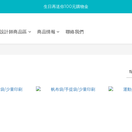
生日再送你100元購物金
滿300回饋10%購物金
加入成為新會員 馬上領取50元購物金
設計師商品區
商品情報
聯絡我們
滿300回饋10%購物金