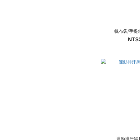
帆布袋/手提
NT$
運動排汗黑T