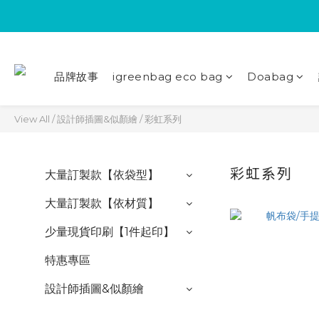
品牌故事
igreenbag eco bag
Doabag
View All
/
設計師插圖&似顏繪
/
彩虹系列
彩虹系列
大量訂製款【依袋型】
大量訂製款【依材質】
少量現貨印刷【1件起印】
特惠專區
設計師插圖&似顏繪