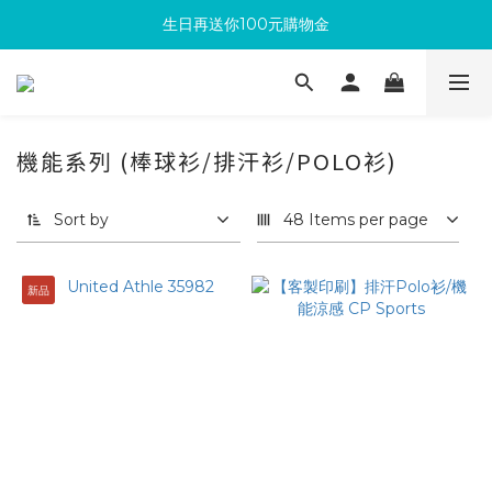
生日再送你100元購物金
滿300回饋10%購物金
加入成為新會員 馬上領取50元購物金
滿300回饋10%購物金
機能系列 (棒球衫/排汗衫/POLO衫)
Sort by
48 Items per page
新品