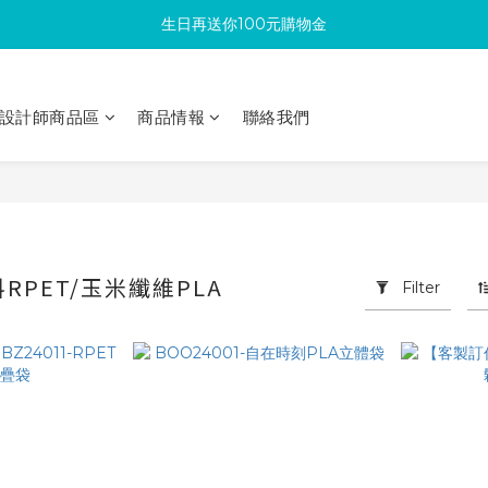
生日再送你100元購物金
滿300回饋10%購物金
加入成為新會員 馬上領取50元購物金
設計師商品區
商品情報
聯絡我們
滿300回饋10%購物金
RPET/玉米纖維PLA
Filter