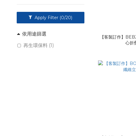
Apply Filter
(0/20)
依用途篩選
【客製訂作】BEBZ2
心折
再生環保料 (1)