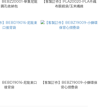
BEBZ20001-舉重尼龍
【客製訂作】PLA20020-PLA不織
圓孔收納包
布眼鏡袋/玉米纖維
BEBD19016-尼龍束口
【客製訂作】BEBZ19009-小獅環保
後背袋
背心摺疊袋