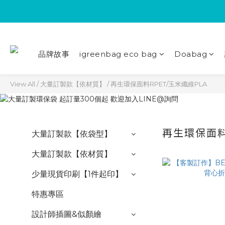
品牌故事
igreenbag eco bag
Doabag
View All
/
大量訂製款【依材質】
/
再生環保面料RPET/玉米纖維PLA
再生環保面料
大量訂製款【依袋型】
大量訂製款【依材質】
少量現貨印刷【1件起印】
特惠專區
設計師插圖&似顏繪