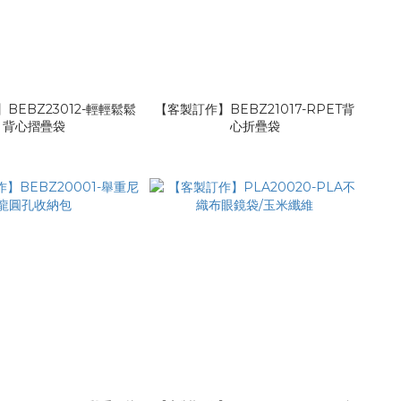
BEBZ23012-輕輕鬆鬆
【客製訂作】BEBZ21017-RPET背
背心摺疊袋
心折疊袋