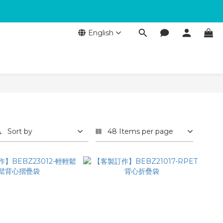
English
Sort by
48 Items per page