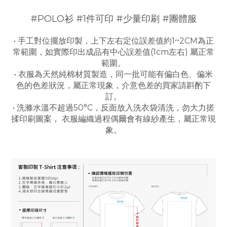
#POLO衫 #1件可印 #少量印刷 #團體服
• 手工對位擺放印製，上下左右定位誤差值約1~2CM為正
常範圍，
如實際印出成品有中心誤差值(1cm左右) 屬正常
範圍
。
• 衣服為
天然
純棉
材質製造，同一批可能有偏白色、偏米
色的色差狀況，屬正常現象，介意色差的買家請斟酌下
訂
。
• 洗滌水溫不超過50°C，反面放入洗衣袋清洗，勿大力搓
揉印刷圖案，
衣服編織過程偶爾會有線紗產生，屬正常現
象
。