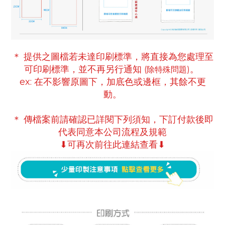
＊ 提供之圖檔若未達印刷標準，將直接為您處理至
可印刷標準
，並不再另行通知
。
(除特殊問題)
ex:
在不影響原圖下，
加底色或邊框，
其餘不更
動。
＊ 傳檔案前請確認已詳閱下列須知，下訂付款後即
代表同意本公司流程及規範
⬇可再次前往此連結查看⬇