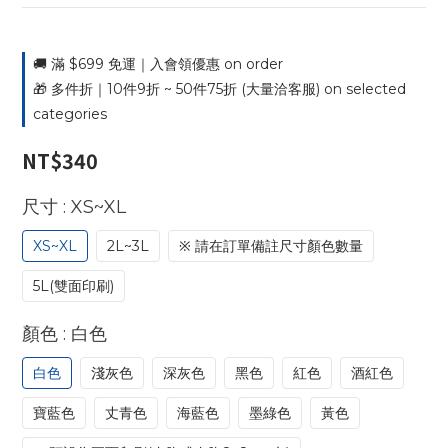
🚚 滿 $699 免運｜入會領優惠 on order
🎁 多件折｜10件9折 ~ 50件75折 (大量洽客服) on selected
categories
NT$340
: XS~XL
尺寸
XS~XL
2L~3L
※ 請在訂單備註尺寸顏色數量
5L(雙面印刷)
: 白色
顏色
白色
淺灰色
深灰色
黑色
紅色
酒紅色
寶藍色
丈青色
海藍色
墨綠色
黃色