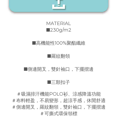
MATERIAL
■230g/m2
■高機能性100%聚酯纖維
■羅紋翻領
■側邊開叉，雙針袖口，下擺摺邊
■三顆扣子
＃吸濕排汗機能POLO衫、涼感降溫功能
＃布料輕盈，不易變形，超涼手感，休閒舒適
＃側邊開叉，羅紋翻領，雙針袖口，下擺摺邊
＃可撕式環保領標