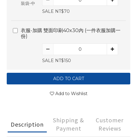
SALE NT$70
衣服-加購 雙面印刷40x30內 (一件衣服加購一
份)
SALE NT$150
ADD TO CART
Add to Wishlist
Shipping &
Customer
Description
Payment
Reviews