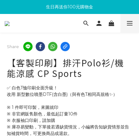
生日再送你100元購物金
滿300回饋10%購物金
加入成為新會員 馬上領取50元購物金
滿300回饋10%購物金
Share
【客製印刷】排汗Polo衫/機
能涼感 CP Sports
✅ 白色T恤印刷全面升級！
改用 新型數位噴墨DTF(含白墨)（與有色T相同高規格✨）
※ 1 件即可印製，來圖就印
※ 非官網販售顏色，最低起訂量10件
※ 衣服袖口印刷，請加購
※ 庫存易變動，下單後若遇缺貨情況，小編將告知缺貨情形並告
知補貨時間，可更換商品或退款。