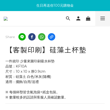
生日再送你100元購物金
滿300回饋10%購物金
加入成為新會員 馬上領取50元購物金
滿300回饋10%購物金
Share
【客製印刷】硅藻土杯墊
一件就印 少量來圖印刷吸水杯墊
品號：KF10A
尺寸：10 x 10 x 厚0.9cm
材質：硅藻土 白色/米灰(隨機)
適用：擺飾/自用/送禮
※ 每個杯墊皆含氣泡袋+紙盒包裝。
※ 數量較多的話請與客服人員確認數量。