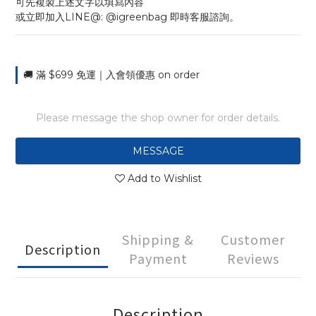
可先複製上述文字以填寫內容
或立即加入LINE@: @igreenbag 即時客服諮詢。
🚚 滿 $699 免運｜入會領優惠 on order
Please message the shop owner for order details.
MESSAGE
Add to Wishlist
Shipping &
Customer
Description
Payment
Reviews
Description