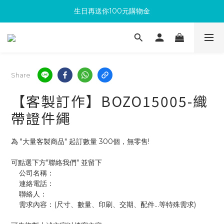
生日再送你100元購物金
滿300回饋10%購物金
加入成為新會員 馬上領取50元購物金
滿300回饋10%購物金
Share
【客製訂作】BOZO15005-織
帶證件繩
為 "大量客製商品" 起訂數量 300個，無零售!
可點選下方"聯絡我們" 並留下
    公司名稱：
    連絡電話：
    聯絡人：
    需求內容：(尺寸、數量、印刷、交期、配件...等特殊需求)