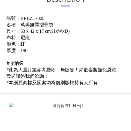
品號：BEBZ17005
名稱：萬壽無疆摺疊袋
尺寸：53 x 42 x 17 cm(HxWxD)
布料：尼龍
顏色：紅
厚度：190t
#收納袋
*此為大量訂製參考袋款，無販售！如欲客製類似袋款，
歡迎聯絡我們洽詢！
*本網頁商標及圖案均為個別版權持有人所有