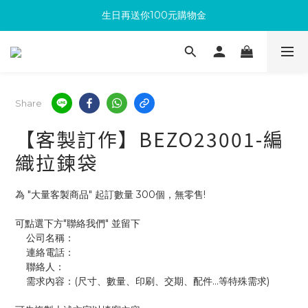
生日再送你100元購物金
滿300回饋10%購物金
加入成為新會員 馬上領取50元購物金
滿300回饋10%購物金
Share
【客製訂作】BEZO23001-編
織拉鍊袋
為 "大量客製商品" 起訂數量 300個，無零售!
可點選下方"聯絡我們" 並留下
    公司名稱：
    連絡電話：
    聯絡人：
    需求內容：(尺寸、數量、印刷、交期、配件...等特殊需求)