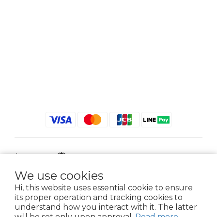
$
TWD
English
We use cookies
Hi, this website uses essential cookie to ensure
its proper operation and tracking cookies to
2021 © iGreenbag | DoaBag | Working Hrs 8:30 - 18:00｜新北市新莊區中正路
understand how you interact with it. The latter
659-5號3樓 | 02-2903-8800 | 統編 : 28396448 (唯一統編無關係企業)
will be set only upon approval.
Read more