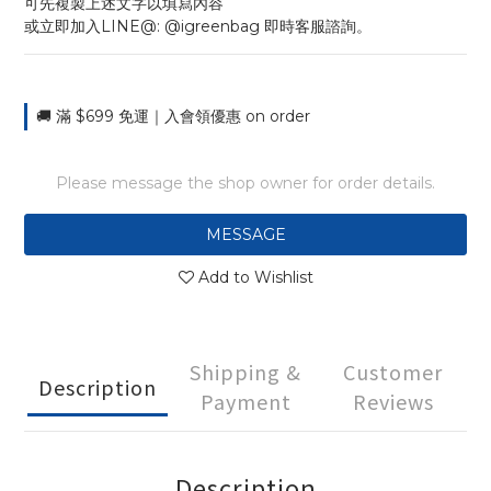
可先複製上述文字以填寫內容
或立即加入LINE@: @igreenbag 即時客服諮詢。
🚚 滿 $699 免運｜入會領優惠 on order
Please message the shop owner for order details.
MESSAGE
Add to Wishlist
Shipping &
Customer
Description
Payment
Reviews
Description