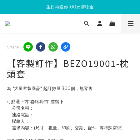
生日再送你100元購物金
滿300回饋10%購物金
加入成為新會員 馬上領取50元購物金
滿300回饋10%購物金
Share
【客製訂作】BEZO19001-枕
頭套
為 "大量客製商品" 起訂數量 300個，無零售!
可點選下方"聯絡我們" 並留下
    公司名稱：
    連絡電話：
    聯絡人：
    需求內容：(尺寸、數量、印刷、交期、配件...等特殊需求)