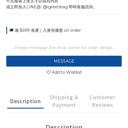
可先複製上述文字以填寫內容
或立即加入LINE@: @igreenbag 即時客服諮詢。
🚚 滿 $699 免運｜入會領優惠 on order
Please message the shop owner for order details.
MESSAGE
Add to Wishlist
Shipping &
Customer
Description
Payment
Reviews
Description