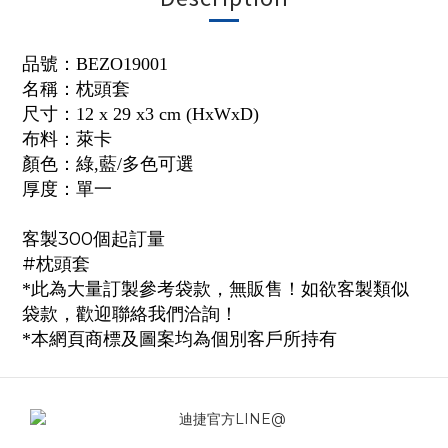
品號：BEZO19001
名稱：枕頭套
尺寸：12 x 29 x3 cm (HxWxD)
布料：萊卡
顏色：綠,藍/多色可選
厚度：單一
客製300個起訂量
#枕頭套
*此為大量訂製參考袋款，無販售！如欲客製類似
袋款，歡迎聯絡我們洽詢！
*本網頁商標及圖案均為個別客戶所持有