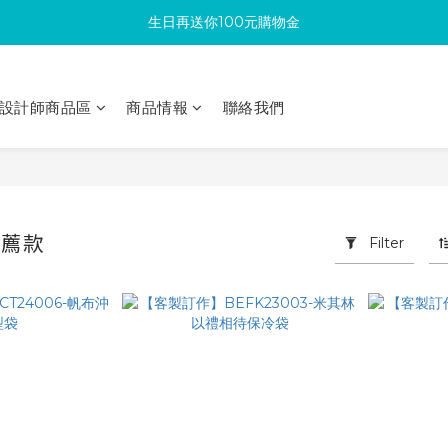
生日再送你100元購物金
滿300回饋10%購物金
加入成為新會員 馬上領取50元購物金
滿300回饋10%購物金
設計師商品區
商品情報
聯絡我們
推薦款
Filter