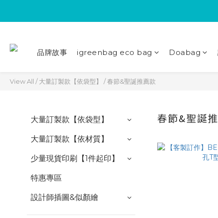
品牌故事
igreenbag eco bag
Doabag
View All
/
大量訂製款【依袋型】
/
春節&聖誕推薦款
春節&聖誕
大量訂製款【依袋型】
大量訂製款【依材質】
少量現貨印刷【1件起印】
特惠專區
設計師插圖&似顏繪