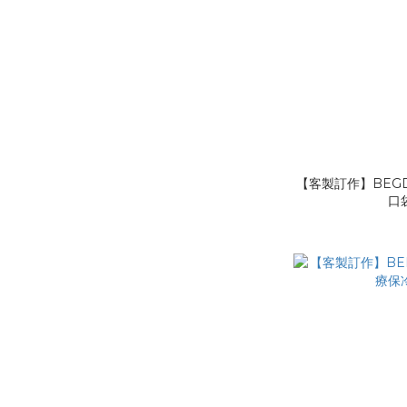
【客製訂作】BEGD
口