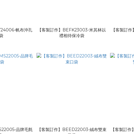
24006-帆布沖孔
【客製訂作】BEFK23003-米其林以
【客製訂作】
袋
禮相待保冷袋
22005-品牌毛氈
【客製訂作】BEED22003-絨布雙束
【客製訂作】