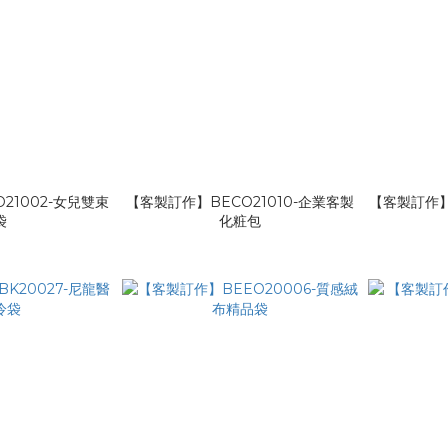
21002-女兒雙束
【客製訂作】BECO21010-企業客製
【客製訂作】B
袋
化粧包