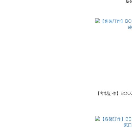
提
【客製訂作】BOO2