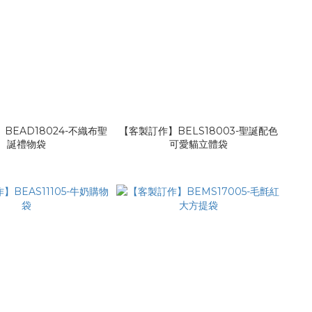
BEAD18024-不織布聖
【客製訂作】BELS18003-聖誕配色
誕禮物袋
可愛貓立體袋