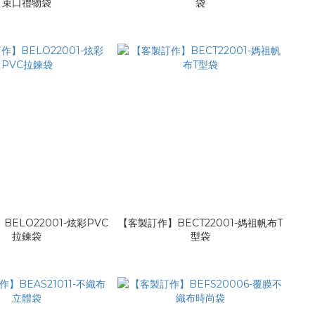
束口禮物袋
袋
ELO22001-炫彩PVC
【客製訂作】BECT22001-媽祖帆布T
拉鍊袋
型袋