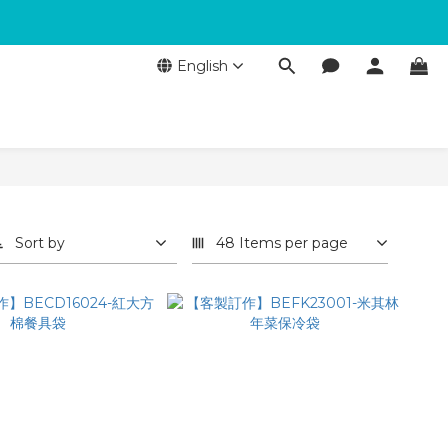
English
Sort by
48 Items per page