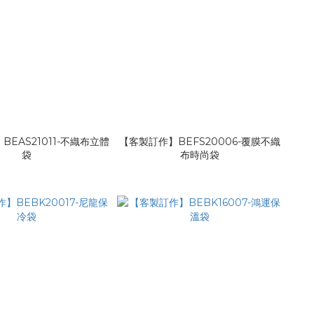
EAS21011-不織布立體
【客製訂作】BEFS20006-覆膜不織
袋
布時尚袋