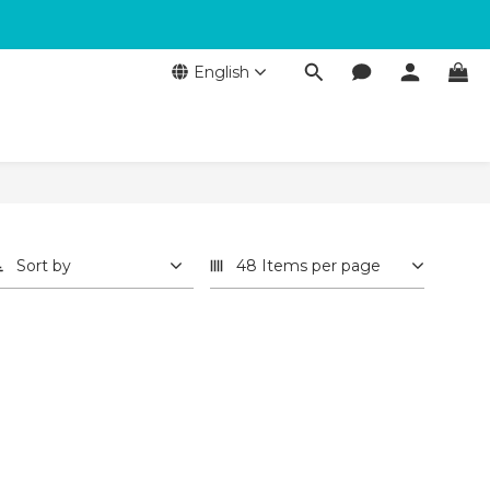
English
Sort by
48 Items per page