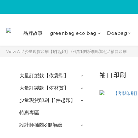
品牌故事
igreenbag eco bag
Doabag
View All
/
少量現貨印刷【1件起印】
/
代客印製/修圖/其他
/
袖口印刷
袖口印刷
大量訂製款【依袋型】
大量訂製款【依材質】
少量現貨印刷【1件起印】
特惠專區
設計師插圖&似顏繪