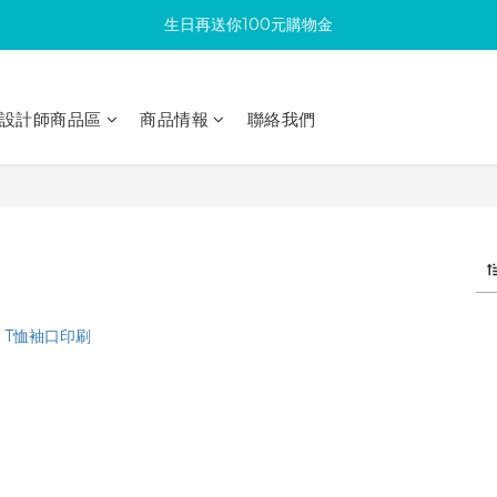
生日再送你100元購物金
滿300回饋10%購物金
加入成為新會員 馬上領取50元購物金
設計師商品區
商品情報
聯絡我們
滿300回饋10%購物金