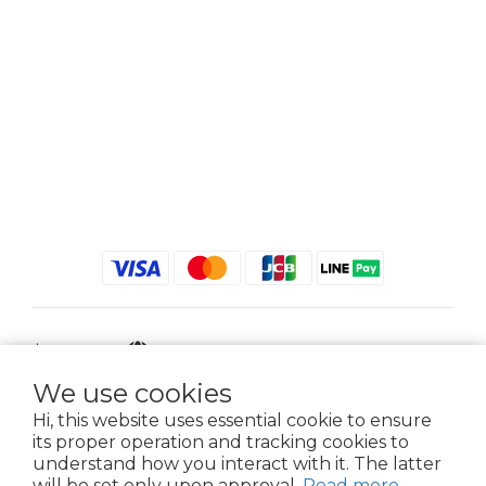
$
TWD
English
We use cookies
Hi, this website uses essential cookie to ensure
its proper operation and tracking cookies to
2021 © iGreenbag | DoaBag | Working Hrs 8:30 - 18:00｜新北市新莊區中正路
understand how you interact with it. The latter
659-5號3樓 | 02-2903-8800 | 統編 : 28396448 (唯一統編無關係企業)
will be set only upon approval.
Read more