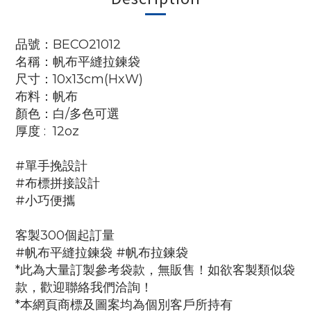
品號：BECO21012
名稱：帆布平縫拉鍊袋
尺寸：10x13cm(HxW)
布料：帆布
顏色：白/多色可選
厚度 : 12oz
#單手挽設計
#布標拼接設計
#小巧便攜
客製300個起訂量
#帆布平縫拉鍊袋 #帆布拉鍊袋
*此為大量訂製參考袋款，無販售！如欲客製類似袋
款，歡迎聯絡我們洽詢！
*本網頁商標及圖案均為個別客戶所持有