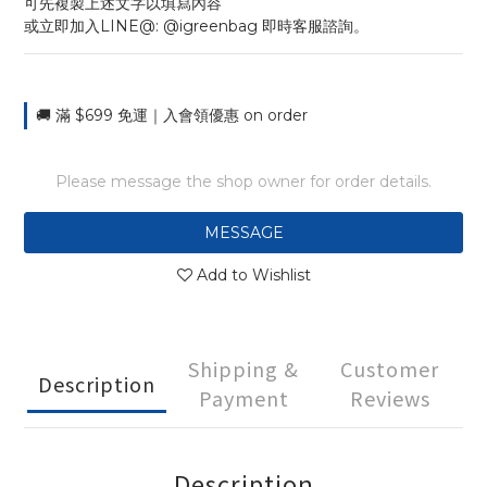
可先複製上述文字以填寫內容
或立即加入LINE@: @igreenbag 即時客服諮詢。
🚚 滿 $699 免運｜入會領優惠 on order
Please message the shop owner for order details.
MESSAGE
Add to Wishlist
Shipping &
Customer
Description
Payment
Reviews
Description