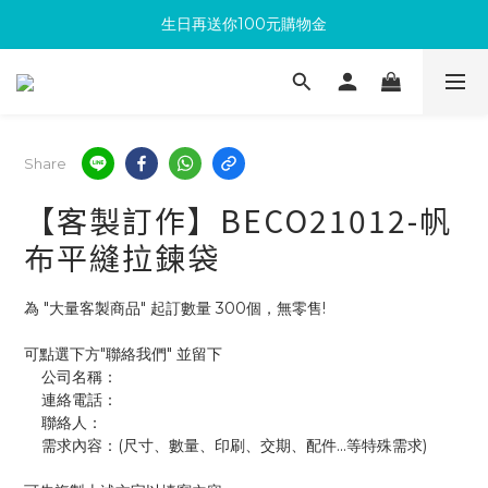
生日再送你100元購物金
滿300回饋10%購物金
加入成為新會員 馬上領取50元購物金
滿300回饋10%購物金
Share
【客製訂作】BECO21012-帆
布平縫拉鍊袋
為 "大量客製商品" 起訂數量 300個，無零售!
可點選下方"聯絡我們" 並留下
    公司名稱：
    連絡電話：
    聯絡人：
    需求內容：(尺寸、數量、印刷、交期、配件...等特殊需求)