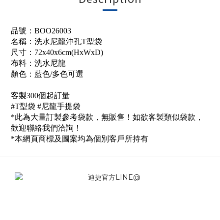
品號：
BOO26003
名稱：
洗水尼龍沖孔T型袋
尺寸：72x40x6cm(HxWxD)
布料：
洗水
尼龍
顏色：藍色/多色可選
客製300個起訂量
#T型袋 #
尼龍手提袋
*此為大量訂製參考袋款，無販售！如欲客製類似袋款，
歡迎聯絡我們洽詢！
*本網頁商標及圖案均為個別客戶所持有