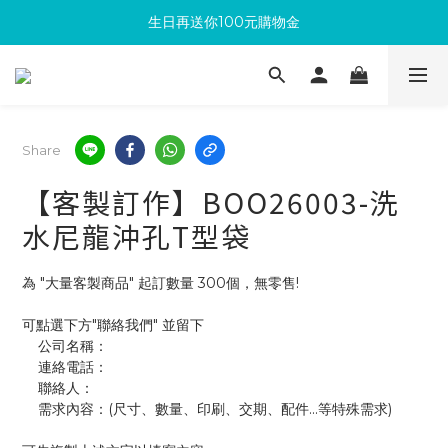
生日再送你100元購物金
滿300回饋10%購物金
加入成為新會員 馬上領取50元購物金
滿300回饋10%購物金
Share
【客製訂作】BOO26003-洗
水尼龍沖孔T型袋
為 "大量客製商品" 起訂數量 300個，無零售!
可點選下方"聯絡我們" 並留下
    公司名稱：
    連絡電話：
    聯絡人：
    需求內容：(尺寸、數量、印刷、交期、配件...等特殊需求)