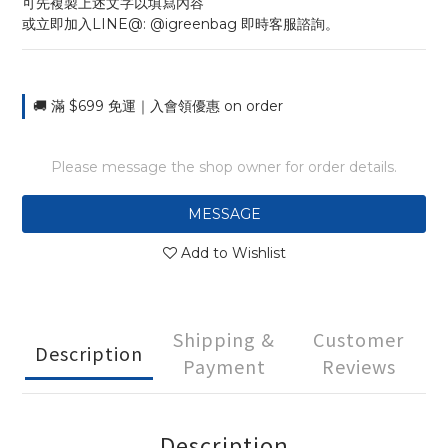
可先複製上述文字以填寫內容
或立即加入LINE@: @igreenbag 即時客服諮詢。
🚚 滿 $699 免運｜入會領優惠 on order
Please message the shop owner for order details.
MESSAGE
Add to Wishlist
Shipping &
Customer
Description
Payment
Reviews
Description