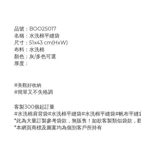
品號：BOO25017
名稱：水洗棉平縫袋
尺寸：51x43 cm(HxW)
布料：
水洗棉
顏色：灰/多色可選
厚度：
#
美觀好收納
#
簡單又不失格調
客製300個起訂量
#
水洗棉
肩背袋
#
水洗棉平縫袋
#
水洗棉平縫袋
#帆布平縫
*此為大量訂製參考袋款，無販售！如欲客製類似袋款，
*本網頁商標及圖案均為個別客戶所持有