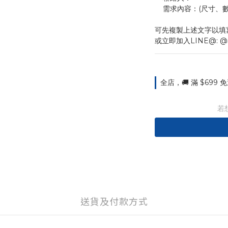
    需求內容：(尺
可先複製上述文字以填
或立即加入LINE@: @
全店，🚚 滿 $699
若
送貨及付款方式