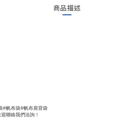
商品描述
袋
#帆布袋
#帆布肩背袋
歡迎聯絡我們洽詢！