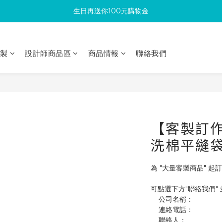
生日再送你100元購物金
滿300回饋10%購物金
加入成為新會員 馬上領取50元購物金
印製
設計師商品區
商品情報
聯絡我們
滿300回饋10%購物金
【客製訂作】
洗棉平縫
為 "大量客製商品" 起訂
可點選下方"聯絡我們"
    公司名稱：
    連絡電話：
    聯絡人：