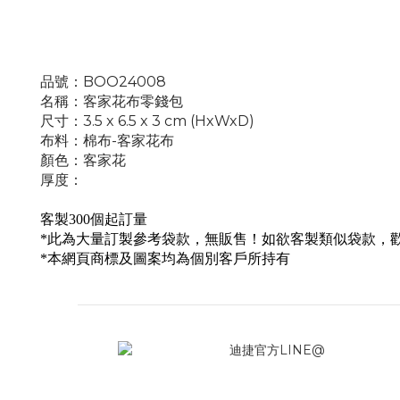
品號：
BOO24008
名稱：
客家花布零錢包
尺寸：3.5 x 6.5 x 3 cm (HxWxD)
布料：棉布-客家花布
顏色：客家花
厚度：
客製300個起訂量
*此為大量訂製參考袋款，無販售！如欲客製類似袋款，
*本網頁商標及圖案均為個別客戶所持有