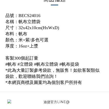
品號：
BECS24016
名稱：
帆布立體袋
尺寸：32x42x10cm(HxWxD)
布料：帆布
顏色：米+紫/多色可選
厚度：16oz+上漿
客製300個起訂量
#帆布 #立體袋 #帆布立體袋
#帆布提袋
*此為大量訂製參考袋款，無販售！如欲客製類似
袋款，歡迎聯絡我們洽詢！
*本網頁商標及圖案均為個別客戶所持有