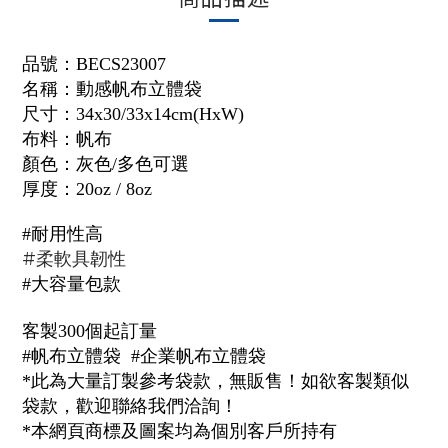
品號：
BECS23007
名稱：
動感帆布立體袋
尺寸：34x30/33x14cm(HxW)
布料：帆布
顏色：灰色/多色可選
厚度：20oz / 8oz
#耐用性高
#柔軟具韌性
#大容量包款
客製300個起訂量
#帆布立體袋 #企業帆布立體袋
*此為大量訂製參考袋款，無販售！如欲客製類似
袋款，歡迎聯絡我們洽詢！
*本網頁商標及圖案均為個別客戶所持有