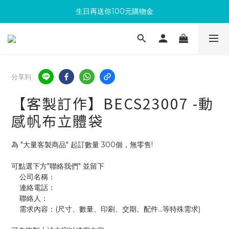
生日再送你100元購物金
滿300回饋10%購物金
加入成為新會員 馬上領取50元購物金
滿300回饋10%購物金
分享到
【客製訂作】BECS23007 -動
感帆布立體袋
為 "大量客製商品" 起訂數量 300個，無零售!
可點選下方"聯絡我們" 並留下
    公司名稱：
    連絡電話：
    聯絡人：
    需求內容：(尺寸、數量、印刷、交期、配件...等特殊需求)