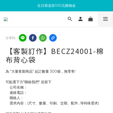
生日再送你100元購物金
滿300回饋10%購物金
加入成為新會員 馬上領取50元購物金
滿300回饋10%購物金
分享到
【客製訂作】BECZ24001-棉
布背心袋
為 "大量客製商品" 起訂數量 300個，無零售!
可點選下方"聯絡我們" 並留下
    公司名稱：
    連絡電話：
    聯絡人：
    需求內容：(尺寸、數量、印刷、交期、配件...等特殊需求)