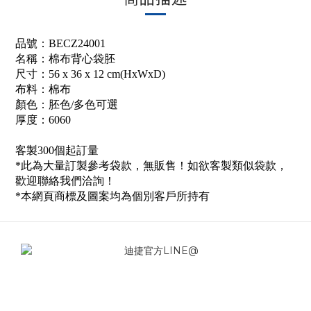
品號：
BECZ24001
名稱：
棉布背心袋胚
尺寸：56 x 36
x 12
cm(HxW
xD
)
布料：棉布
顏色：
胚
色/多色可選
厚度：6060
客製300個起訂量
*此為大量訂製參考袋款，無販售！如欲客製類似袋款，
歡迎聯絡我們洽詢！
*本網頁商標及圖案均為個別客戶所持有